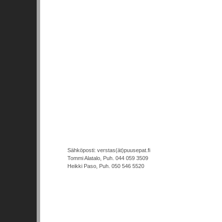
Sähköposti: verstas(ät)puusepat.fi
Tommi Alatalo, Puh. 044 059 3509
Heikki Paso, Puh. 050 546 5520