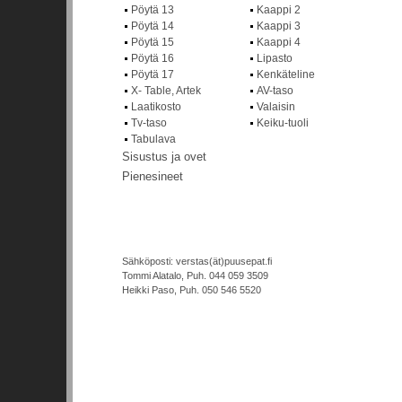
Pöytä 13
Kaappi 2
Pöytä 14
Kaappi 3
Pöytä 15
Kaappi 4
Pöytä 16
Lipasto
Pöytä 17
Kenkäteline
X- Table, Artek
AV-taso
Laatikosto
Valaisin
Tv-taso
Keiku-tuoli
Tabulava
Sisustus ja ovet
Pienesineet
Sähköposti: verstas(ät)puusepat.fi
Tommi Alatalo, Puh. 044 059 3509
Heikki Paso, Puh. 050 546 5520