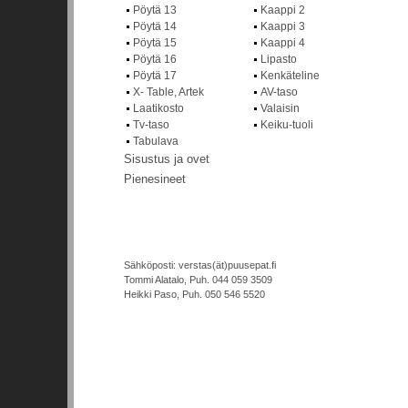
Pöytä 13
Kaappi 2
Pöytä 14
Kaappi 3
Pöytä 15
Kaappi 4
Pöytä 16
Lipasto
Pöytä 17
Kenkäteline
X- Table, Artek
AV-taso
Laatikosto
Valaisin
Tv-taso
Keiku-tuoli
Tabulava
Sisustus ja ovet
Pienesineet
Sähköposti: verstas(ät)puusepat.fi
Tommi Alatalo, Puh. 044 059 3509
Heikki Paso, Puh. 050 546 5520