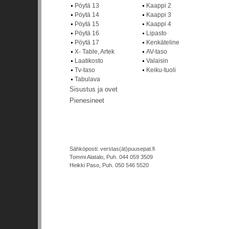
Pöytä 13
Kaappi 2
Pöytä 14
Kaappi 3
Pöytä 15
Kaappi 4
Pöytä 16
Lipasto
Pöytä 17
Kenkäteline
X- Table, Artek
AV-taso
Laatikosto
Valaisin
Tv-taso
Keiku-tuoli
Tabulava
Sisustus ja ovet
Pienesineet
Sähköposti: verstas(ät)puusepat.fi
Tommi Alatalo, Puh. 044 059 3509
Heikki Paso, Puh. 050 546 5520